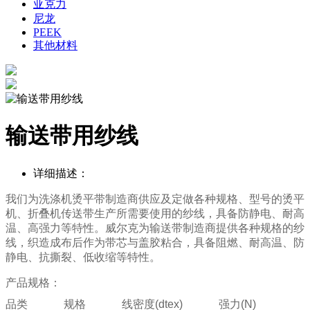
亚克力
尼龙
PEEK
其他材料
输送带用纱线
详细描述：
我们为洗涤机烫平带制造商供应及定做各种规格、型号的烫平
机、折叠机传送带生产所需要使用的纱线，具备防静电、耐高
温、高强力等特性。
威尔克
为
输送带
制造商
提供
各种规格
的
纱
线
，
织造
成
布
后
作为
带芯
与
盖胶
粘合
，
具备
阻燃
、
耐高温、
防
静电
、
抗
撕裂
、
低
收缩
等特性。
产品规格：
品类
规格
线密度
(dtex)
强力
(N)