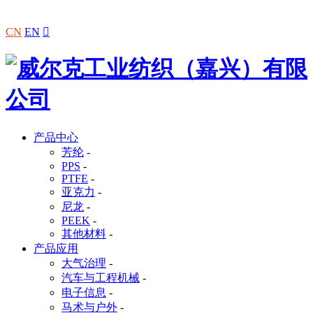
CN
EN

产品中心
芳纶
-
PPS
-
PTFE
-
亚克力
-
尼龙
-
PEEK
-
其他材料
-
产品应用
大气治理
-
汽车与工程机械
-
电子信息
-
马术与户外
-