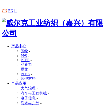
CN
EN

产品中心
芳纶
-
PPS
-
PTFE
-
亚克力
-
尼龙
-
PEEK
-
其他材料
-
产品应用
大气治理
-
汽车与工程机械
-
电子信息
-
马术与户外
-