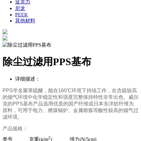
亚克力
尼龙
PEEK
其他材料
除尘过滤用PPS基布
详细描述：
PPS
学名聚苯硫醚
，
能在
160℃
环境下持续工作，在含硫较高
的烟气环境中化学稳定性和强度完整保持特性
非常出色。威尔
克
的
PPS
基布产品
选
用优质的国产
纤维或
日本
东洋纺
纤维
为
原料，可
用于
电力、
燃煤锅炉、金属熔炼等酸性较高的烟气过
滤环境。
产品规格：
2
类号 克重(g/m
) 强力(N/5cm)