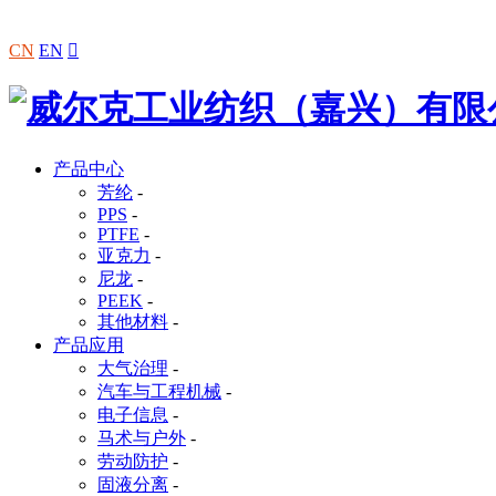
CN
EN

产品中心
芳纶
-
PPS
-
PTFE
-
亚克力
-
尼龙
-
PEEK
-
其他材料
-
产品应用
大气治理
-
汽车与工程机械
-
电子信息
-
马术与户外
-
劳动防护
-
固液分离
-