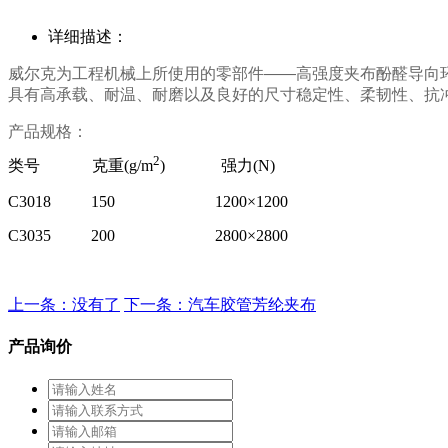
详细描述：
威尔克
为工程机械上所使用的零部件
——
高强度夹布酚醛导向
具有高承载、耐温、耐磨
以及
良好的尺寸稳定性、柔韧性
、
抗
产品规格：
2
类号
克重(g/m
)
强力(N)
C3018 150 1200×1200
C3035 200 2800×2800
上一条：没有了
下一条：汽车胶管芳纶夹布
产品询价