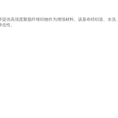
环提供高强度聚脂纤维织物
作
为增强材料。该基布
经织造、水洗
冲击性。