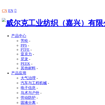
CN
EN

产品中心
芳纶
-
PPS
-
PTFE
-
亚克力
-
尼龙
-
PEEK
-
其他材料
-
产品应用
大气治理
-
汽车与工程机械
-
电子信息
-
马术与户外
-
劳动防护
-
固液分离
-