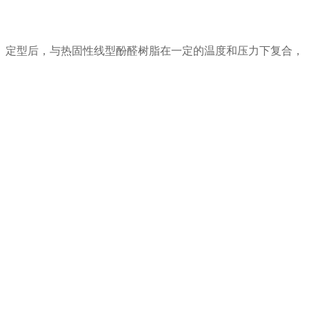
、定型后，
与热固性线型酚醛树脂在一定的温度和压力下
复合
，