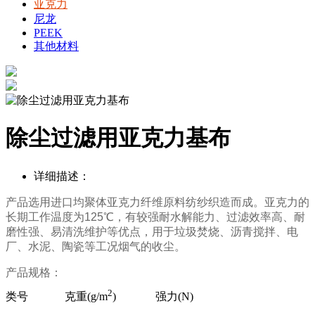
亚克力
尼龙
PEEK
其他材料
除尘过滤用亚克力基布
详细描述：
产品选用
进口均聚体亚克力纤维原料纺纱织造而成。亚克力的
长期工作温度为
125
℃
，有较强耐水解能力
、
过滤效率高
、
耐
磨性强
、
易清洗维护等优点，用于垃圾焚烧、沥青
搅拌
、电
厂、
水泥、陶瓷
等工况烟气的收尘。
产品规格：
2
类号 克重(g/m
) 强力(N)