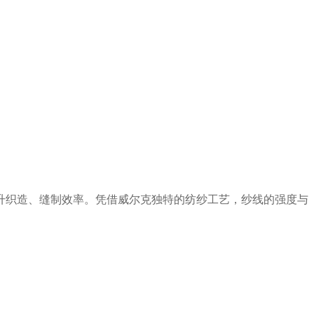
升织造、缝制效率。凭借威尔克
独特的
纺纱
工艺，
纱线
的强度
与