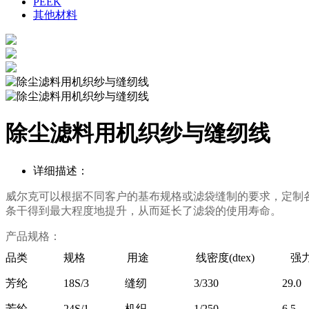
PEEK
其他材料
除尘滤料用机织纱与缝纫线
详细描述：
威尔克
可以根据不同客户的
基布规格
或
滤袋
缝制的
要求
，定制
条干得到最大程度地提升，
从而
延长了
滤
袋
的
使用寿命
。
产品规格：
品类 规格 用途 线密度(dtex) 强力(
芳纶 18S/3 缝纫 3/330 29.0
芳纶 24S/1 机织 1/250 6.5