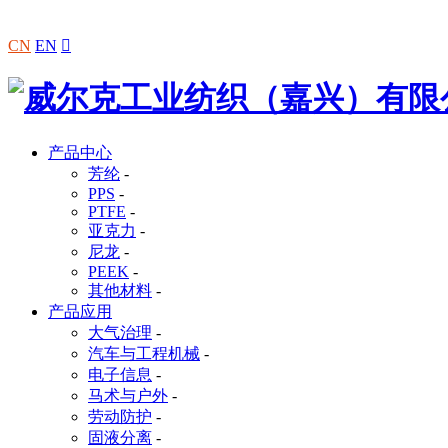
CN
EN

产品中心
芳纶
-
PPS
-
PTFE
-
亚克力
-
尼龙
-
PEEK
-
其他材料
-
产品应用
大气治理
-
汽车与工程机械
-
电子信息
-
马术与户外
-
劳动防护
-
固液分离
-