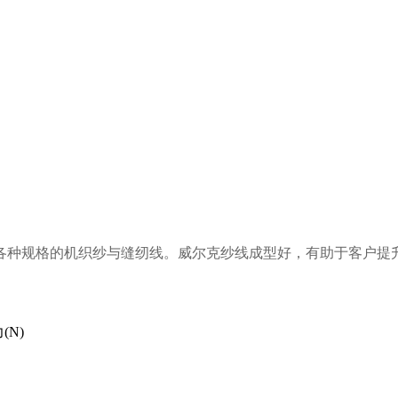
各种规格的
机织纱与缝纫
线。
威尔克纱线成型好，有助于客户提
N)